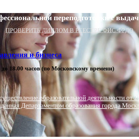
фессиональной переподготовки с выдач
ПРОВЕРИТЬ ДИПЛОМ В РЕЕСТРЕ ФИС ФРДО
авления и бизнеса
0 до 18.00 часов (по Московскому времени)
существление образовательной деятельности от 25
данная Департаментом образования города Моск