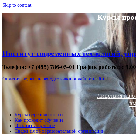
Skip to content
Курсы про
Институт современных технологий, упр
Телефон: +7 (495) 786-05-01 График работы: с 9.0
Оплатить курсы переподготовки онлайн онлайн
Лицензия на о
вы
Курсы переподготовки
Как проходит обучение
Оплатить обучение
Сведения об образовательной организации