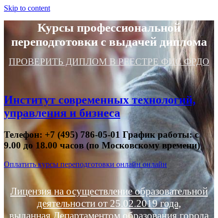
Skip to content
Курсы профессиональной
переподготовки с выдачей диплома
ПРОВЕРИТЬ ДИПЛОМ В РЕЕСТРЕ ФИС ФРДО
Институт современных технологий,
управления и бизнеса
Телефон: +7 (495) 786-05-01 График работы: с
9.00 до 18.00 часов (по Московскому времени)
Оплатить курсы переподготовки онлайн онлайн
Лицензия на осуществление образовательной
деятельности от 25.02.2019 года,
выданная Департаментом образования города