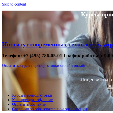
Skip to content
Курсы про
Институт современных технологий, упр
Телефон: +7 (495) 786-05-01 График работы: с 9.0
Оплатить курсы переподготовки онлайн онлайн
Лицензия на о
вы
Курсы переподготовки
Как проходит обучение
Оплатить обучение
Сведения об образовательной организации