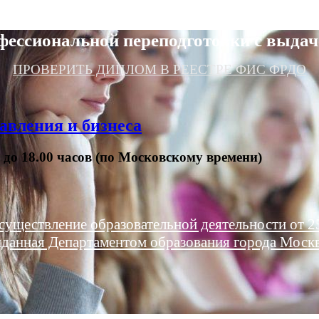
фессиональной переподготовки с выдач
ПРОВЕРИТЬ ДИПЛОМ В РЕЕСТРЕ ФИС ФРДО
авления и бизнеса
0 до 18.00 часов (по Московскому времени)
существление образовательной деятельности от 25
данная Департаментом образования города Моск