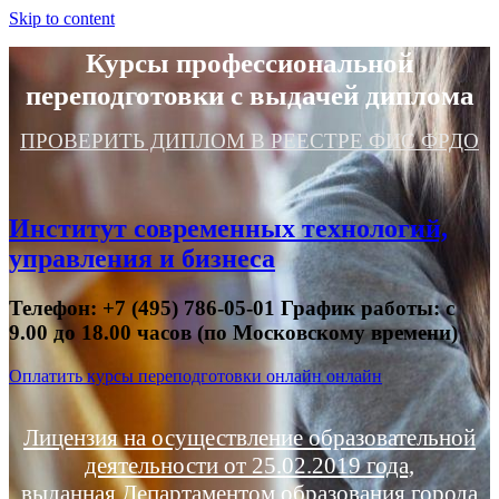
Skip to content
Курсы профессиональной
переподготовки с выдачей диплома
ПРОВЕРИТЬ ДИПЛОМ В РЕЕСТРЕ ФИС ФРДО
Институт современных технологий,
управления и бизнеса
Телефон: +7 (495) 786-05-01 График работы: с
9.00 до 18.00 часов (по Московскому времени)
Оплатить курсы переподготовки онлайн онлайн
Лицензия на осуществление образовательной
деятельности от 25.02.2019 года,
выданная Департаментом образования города