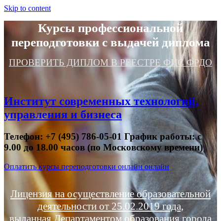
Skip to content
Курсы профессиональной
переподготовки с выдачей диплома
ПРОВЕРИТЬ ДИПЛОМ В РЕЕСТРЕ ФИС ФРДО
Институт современных технологий,
управления и бизнеса
Телефон: +7 (495) 786-05-01 График работы: с
9.00 до 18.00 часов (по Московскому времени)
Оплатить курсы переподготовки онлайн онлайн
Лицензия на осуществление образовательной
деятельности от 25.02.2019 года,
выданная Департаментом образования города