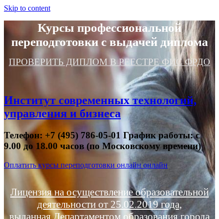
Skip to content
Курсы профессиональной
переподготовки с выдачей диплома
ПРОВЕРИТЬ ДИПЛОМ В РЕЕСТРЕ ФИС ФРДО
Институт современных технологий,
управления и бизнеса
Телефон: +7 (495) 786-05-01 График работы: с
9.00 до 18.00 часов (по Московскому времени)
Оплатить курсы переподготовки онлайн онлайн
Лицензия на осуществление образовательной
деятельности от 25.02.2019 года,
выданная Департаментом образования города