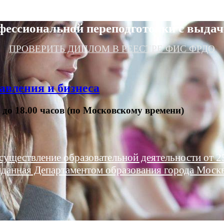
фессиональной переподготовки с выдач
ПРОВЕРИТЬ ДИПЛОМ В РЕЕСТРЕ ФИС ФРДО
авления и бизнеса
0 до 18.00 часов (по Московскому времени)
существление образовательной деятельности от 25
данная Департаментом образования города Моск