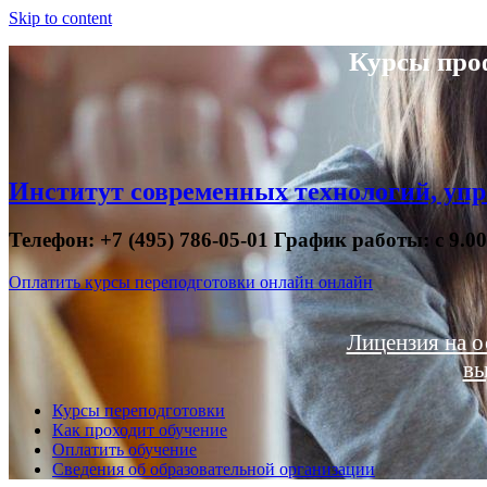
Skip to content
Курсы про
Институт современных технологий, упр
Телефон: +7 (495) 786-05-01 График работы: с 9.0
Оплатить курсы переподготовки онлайн онлайн
Лицензия на о
вы
Курсы переподготовки
Как проходит обучение
Оплатить обучение
Сведения об образовательной организации