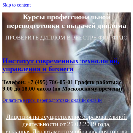
Skip to content
Курсы профессиональной
переподготовки с выдачей диплома
ПРОВЕРИТЬ ДИПЛОМ В РЕЕСТРЕ ФИС ФРДО
Институт современных технологий,
управления и бизнеса
Телефон: +7 (495) 786-05-01 График работы: с
9.00 до 18.00 часов (по Московскому времени)
Оплатить курсы переподготовки онлайн онлайн
Лицензия на осуществление образовательной
деятельности от 25.02.2019 года,
выданная Департаментом образования города