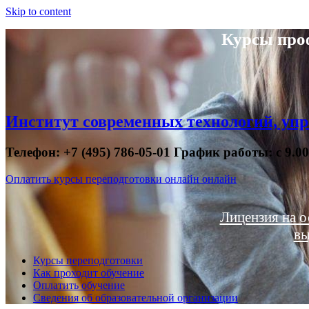
Skip to content
Курсы про
Институт современных технологий, упр
Телефон: +7 (495) 786-05-01 График работы: с 9.0
Оплатить курсы переподготовки онлайн онлайн
Лицензия на о
вы
Курсы переподготовки
Как проходит обучение
Оплатить обучение
Сведения об образовательной организации