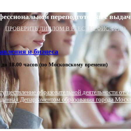
фессиональной переподготовки с выдач
ПРОВЕРИТЬ ДИПЛОМ В РЕЕСТРЕ ФИС ФРДО
авления и бизнеса
0 до 18.00 часов (по Московскому времени)
существление образовательной деятельности от 25
данная Департаментом образования города Моск