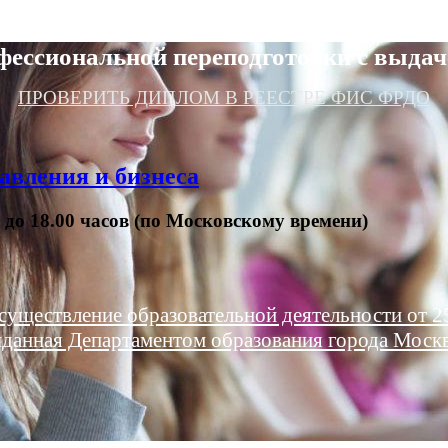
фессиональной переподготовки с выдач
ПРОВЕРИТЬ ДИПЛОМ В РЕЕСТРЕ ФИС ФРДО
авления и бизнеса
0 до 18.00 часов (по Московскому времени)
существление образовательной деятельности от 25
данная Департаментом образования города Моск