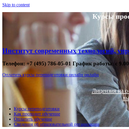
Skip to content
Курсы про
Институт современных технологий, упр
Телефон: +7 (495) 786-05-01 График работы: с 9.0
Оплатить курсы переподготовки онлайн онлайн
Лицензия на о
вы
Курсы переподготовки
Как проходит обучение
Оплатить обучение
Сведения об образовательной организации