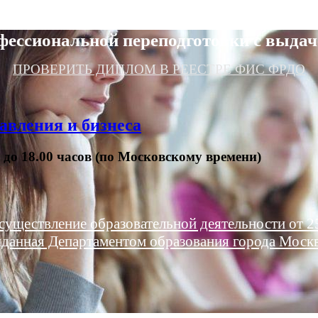
фессиональной переподготовки с выдач
ПРОВЕРИТЬ ДИПЛОМ В РЕЕСТРЕ ФИС ФРДО
авления и бизнеса
0 до 18.00 часов (по Московскому времени)
существление образовательной деятельности от 25
данная Департаментом образования города Моск