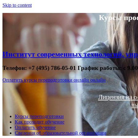
Skip to content
Курсы про
Институт современных технологий, упр
Телефон: +7 (495) 786-05-01 График работы: с 9.0
Оплатить курсы переподготовки онлайн онлайн
Лицензия на о
вы
Курсы переподготовки
Как проходит обучение
Оплатить обучение
Сведения об образовательной организации