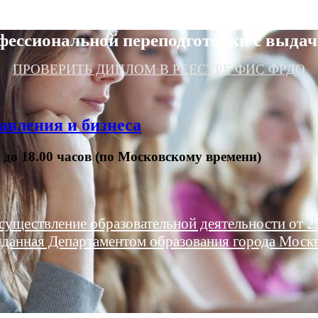
фессиональной переподготовки с выдач
ПРОВЕРИТЬ ДИПЛОМ В РЕЕСТРЕ ФИС ФРДО
авления и бизнеса
0 до 18.00 часов (по Московскому времени)
существление образовательной деятельности от 25
данная Департаментом образования города Моск