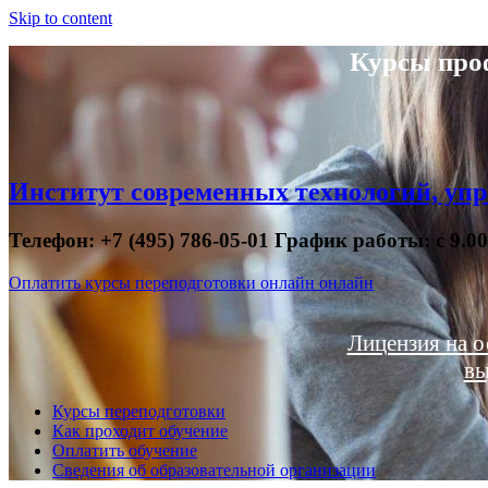
Skip to content
Курсы про
Институт современных технологий, упр
Телефон: +7 (495) 786-05-01 График работы: с 9.0
Оплатить курсы переподготовки онлайн онлайн
Лицензия на о
вы
Курсы переподготовки
Как проходит обучение
Оплатить обучение
Сведения об образовательной организации