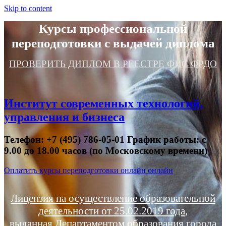
Skip to content
Курсы профессиональной
переподготовки с выдачей диплома
ПРОВЕРИТЬ ДИПЛОМ В РЕЕСТРЕ ФИС ФРДО
Институт современных технологий,
управления и бизнеса
Телефон: +7 (495) 786-05-01 График работы: с
9.00 до 18.00 часов (по Московскому времени)
Оплатить курсы переподготовки онлайн онлайн
Лицензия на осуществление образовательной
деятельности от 25.02.2019 года,
выданная Департаментом образования города